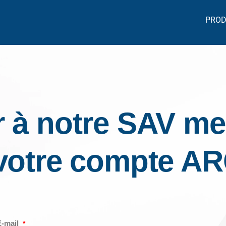
PROD
 à notre SAV me
 votre compte 
E-mail
*